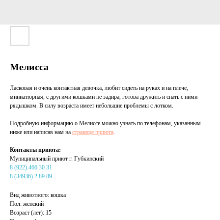
Мелисса
Ласковая и очень контактная девочка, любит сидеть на руках и на плече,
миниатюрная, с другими кошками не задира, готова дружить и спать с ними
рядышком. В силу возраста имеет небольшие проблемы с лотком.
Подробную информацию о Мелиссе можно узнать по телефонам, указанным
ниже или написав нам на
странице приюта
.
Контакты приюта:
Муниципальный приют г. Губкинский
8 (922) 466 30 31
8 (34936) 2 89 89
Вид животного: кошка
Пол: женский
Возраст (лет): 15