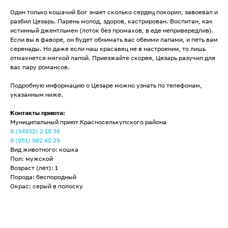
Один только кошачий Бог знает сколько сердец покорил, завоевал и
разбил Цезарь. Парень молод, здоров, кастрирован. Воспитан, как
истинный джентльмен (лоток без промахов, в еде непривередлив).
Если вы в фаворе, он будет обнимать вас обеими лапами, и петь вам
серенады. Но даже если наш красавец не в настроении, то лишь
отмахнется мягкой лапой. Приезжайте скорее, Цезарь разучил для
вас пару романсов.
Подробную информацию о Цезаре можно узнать по телефонам,
указанным ниже.
Контакты приюта:
Муниципальный приют Красноселькупского района
8 (34932) 2 18 36
8 (951) 982 40 29
Вид животного: кошка
Пол: мужской
Возраст (лет): 1
Порода: беспородный
Окрас: серый в полоску