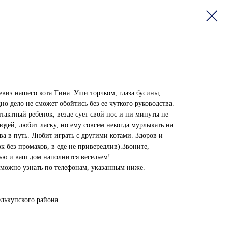
евиз нашего кота Тина. Уши торчком, глаза бусины,
 дело не сможет обойтись без ее чуткого руководства.
тактный ребенок, везде сует свой нос и ни минуты не
юдей, любит ласку, но ему совсем некогда мурлыкать на
ова в путь. Любит играть с другими котами. Здоров и
к без промахов, в еде не привередлив).Звоните,
ью и ваш дом наполнится весельем!
ожно узнать по телефонам, указанным ниже.
лькупского района