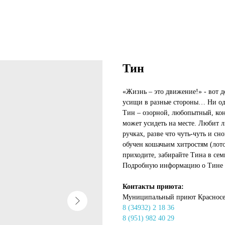
Тин
«Жизнь – это движение!» - вот д
усищи в разные стороны… Ни одно
Тин – озорной, любопытный, кон
может усидеть на месте. Любит л
ручках, разве что чуть-чуть и сн
обучен кошачьим хитростям (лото
приходите, забирайте Тина в сем
Подробную информацию о Тине м
Контакты приюта:
Муниципальный приют Красносе
8 (34932) 2 18 36
8 (951) 982 40 29