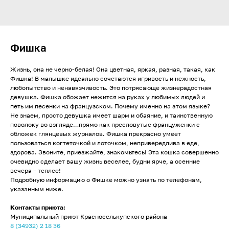
Фишка
Жизнь, она не черно-белая! Она цветная, яркая, разная, такая, как
Фишка! В малышке идеально сочетаются игривость и нежность,
любопытство и ненавязчивость. Это потрясающе жизнерадостная
девушка. Фишка обожает нежится на руках у любимых людей и
петь им песенки на французском. Почему именно на этом языке?
Не знаем, просто девушка имеет шарм и обаяние, и таинственную
поволоку во взгляде…прямо как пресловутые француженки с
обложек глянцевых журналов. Фишка прекрасно умеет
пользоваться когтеточкой и лоточком, непривередлива в еде,
здорова. Звоните, приезжайте, знакомьтесь! Эта кошка совершенно
очевидно сделает вашу жизнь веселее, будни ярче, а осенние
вечера – теплее!
Подробную информацию о Фишке можно узнать по телефонам,
указанным ниже.
Контакты приюта:
Муниципальный приют Красноселькупского района
8 (34932) 2 18 36