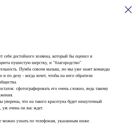
 себе достойного хозяина, который бы оценил и
 цвета пушистую шерстку, и "благородство"
тельность. Пумба совсем малыш, но мы уже знает команды
о и по делу - когда хочет, чтобы на него обратили
общества.
статок: сфотографировать его очень сложно, ведь такому
ижения.
ы уверены, что на такого красотуна будет нешуточный
, уж очень он вас ждет.
можно узнать по телефонам, указанным ниже.