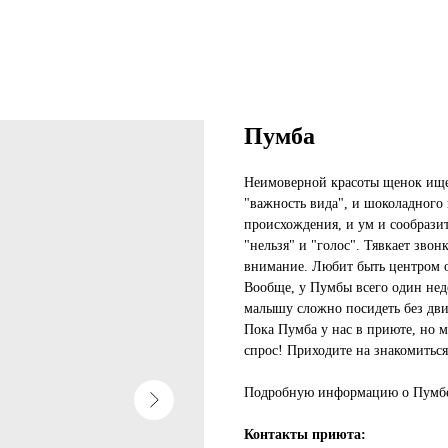
Пумба
Неимоверной красоты щенок ищет
"важность вида", и шоколадного
происхождения, и ум и сообрази
"нельзя" и "голос". Тявкает звонк
внимание. Любит быть центром 
Вообще, у Пумбы всего один недо
малышу сложно посидеть без дв
Пока Пумба у нас в приюте, но м
спрос! Приходите на знакомиться
Подробную информацию о Пумбе 
Контакты приюта: