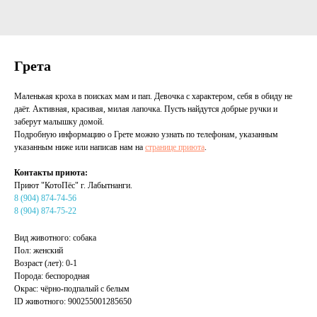
Грета
Маленькая кроха в поисках мам и пап. Девочка с характером, себя в обиду не
даёт. Активная, красивая, милая лапочка. Пусть найдутся добрые ручки и
заберут малышку домой.
Подробную информацию о Грете можно узнать по телефонам, указанным
указанным ниже или написав нам на
странице приюта
.
Контакты приюта:
Приют "КотоПёс" г. Лабытнанги.
8 (904) 874-74-56
8 (904) 874-75-22
Вид животного: собака
Пол: женский
Возраст (лет): 0-1
Порода: беспородная
Окрас: чёрно-подпалый с белым
ID животного: 900255001285650