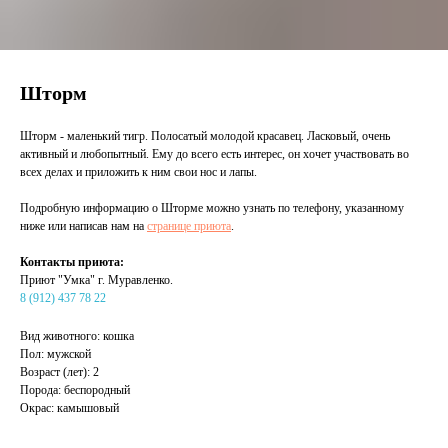
Шторм
Шторм - маленький тигр. Полосатый молодой красавец. Ласковый, очень
активный и любопытный. Ему до всего есть интерес, он хочет участвовать во
всех делах и приложить к ним свои нос и лапы.
Подробную информацию о Шторме можно узнать по телефону, указанному
ниже или написав нам на
странице приюта
.
Контакты приюта:
Приют "Умка" г. Муравленко.
8 (912) 437 78 22
Вид животного: кошка
Пол: мужской
Возраст (лет): 2
Порода: беспородный
Окрас: камышовый