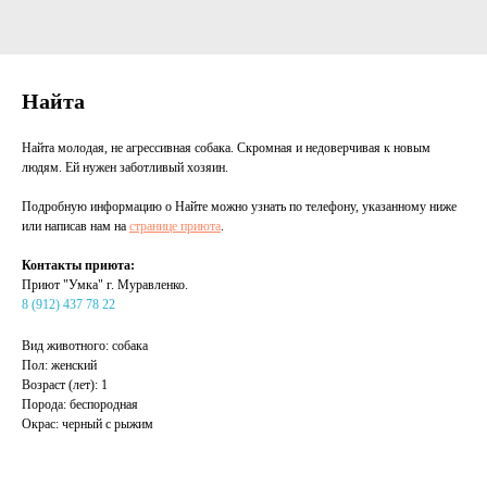
Найта
Найта молодая, не агрессивная собака. Скромная и недоверчивая к новым
людям. Ей нужен заботливый хозяин.
Подробную информацию о Найте можно узнать по телефону, указанному ниже
или написав нам на
странице приюта
.
Контакты приюта:
Приют "Умка" г. Муравленко.
8 (912) 437 78 22
Вид животного: собака
Пол: женский
Возраст (лет): 1
Порода: беспородная
Окрас: черный с рыжим