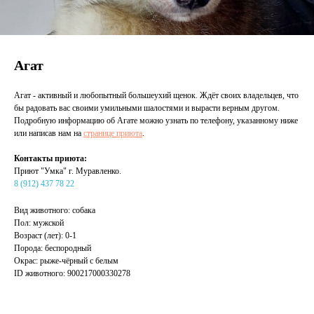
Агат
Агат - активный и любопытный большеухий щенок. Ждёт своих владельцев, что
бы радовать вас своими умильными шалостями и вырасти верным другом.
Подробную информацию об Агате можно узнать по телефону, указанному ниже
или написав нам на
странице приюта
.
Контакты приюта:
Приют "Умка" г. Муравленко.
8 (912) 437 78 22
Вид животного: собака
Пол: мужской
Возраст (лет): 0-1
Порода: беспородный
Окрас: рыже-чёрный с белым
ID животного: 900217000330278