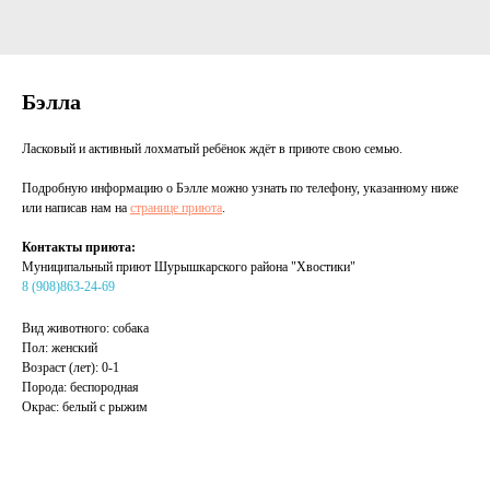
Бэлла
Ласковый и активный лохматый ребёнок ждёт в приюте свою семью.
Подробную информацию о Бэлле можно узнать по телефону, указанному ниже
или написав нам на
странице приюта
.
Контакты приюта:
Муниципальный приют Шурышкарского района "Хвостики"
8 (908)863-24-69
Вид животного: собака
Пол: женский
Возраст (лет): 0-1
Порода: беспородная
Окрас: белый с рыжим