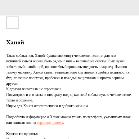
Ханой
Такие собаки, как Ханой, буквально живут человеком, хозяин для них –
истинный смысл жизни, быть рядом с ним – величайшее счастье. Ему нужен
заботливый и любящий, но способный проявить твердость владелец. Именно
такому человеку Ханой станет великолепным спутником в любых активностях,
будь то пешие прогулки, пробежки и походы; защитником и просто верным
другом.
К другим животным не агрессивен.
Посмотрите в его глаза, в них сразу видно, как этой собаке нужно человеческое
тепло и общение.
Ищем для Хоноя ответственного и доброго хозяина.
Подробную информацию о Ханое можно узнать по телефону, указанному ниже
или написав нам на
странице приюта
.
Контакты приюта: