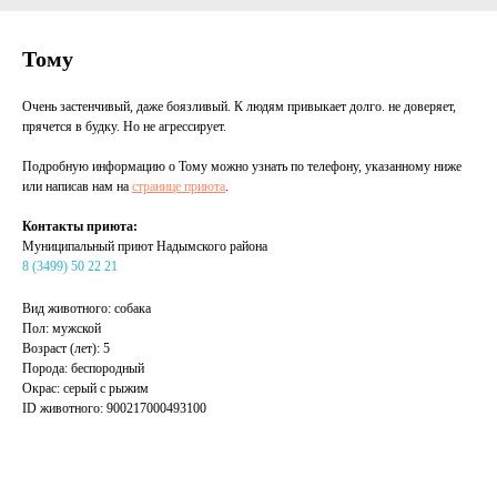
Тому
Очень застенчивый, даже боязливый. К людям привыкает долго. не доверяет,
прячется в будку. Но не агрессирует.
Подробную информацию о Тому можно узнать по телефону, указанному ниже
или написав нам на
странице приюта
.
Контакты приюта:
Муниципальный приют Надымского района
8 (3499) 50 22 21
Вид животного: собака
Пол: мужской
Возраст (лет): 5
Порода: беспородный
Окрас: серый с рыжим
ID животного: 900217000493100