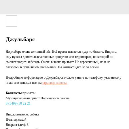
Джульбарс
Джульбарс очень активный пёс. Всё время пытается куда-то бежать. Видимо,
ему нужны длительные активные прогулки или территория, по которой он
сможет ходить и бегать. Очень высоко прыгает. Не агрессивный, но и не
ласковый в привычном понимании. На контакт идёт не со всеми.
Подробную информацию о Джульбарсе можно узнать по телефону, указанному
ниже или написав нам на
странице приюта
.
Контакты приюта:
Муниципальный приют Надымского района
8 (3499) 50 22 21
Вид животного: собака
Пол: мужской
Возраст (лет): 3