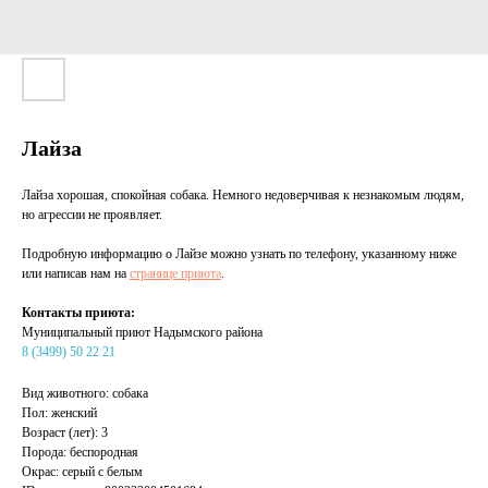
Лайза
Лайза хорошая, спокойная собака. Немного недоверчивая к незнакомым людям,
но агрессии не проявляет.
Подробную информацию о Лайзе можно узнать по телефону, указанному ниже
или написав нам на
странице приюта
.
Контакты приюта:
Муниципальный приют Надымского района
8 (3499) 50 22 21
Вид животного: собака
Пол: женский
Возраст (лет): 3
Порода: беспородная
Окрас: серый с белым