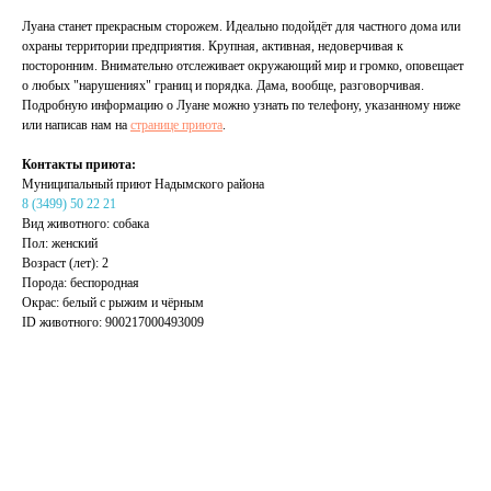
Луана станет прекрасным сторожем. Идеально подойдёт для частного дома или
охраны территории предприятия. Крупная, активная, недоверчивая к
посторонним. Внимательно отслеживает окружающий мир и громко, оповещает
о любых "нарушениях" границ и порядка. Дама, вообще, разговорчивая.
Подробную информацию о Луане можно узнать по телефону, указанному ниже
или написав нам на
странице приюта
.
Контакты приюта:
Муниципальный приют Надымского района
8 (3499) 50 22 21
Вид животного: собака
Пол: женский
Возраст (лет): 2
Порода: беспородная
Окрас: белый с рыжим и чёрным
ID животного: 900217000493009