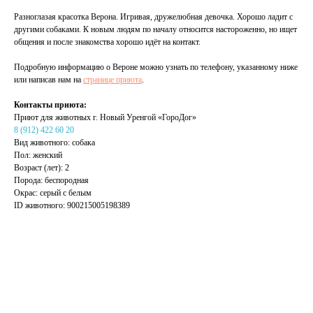
Разноглазая красотка Верона. Игривая, дружелюбная девочка. Хорошо ладит с
другими собаками. К новым людям по началу относится настороженно, но ищет
общения и после знакомства хорошо идёт на контакт.
Подробную информацию о Вероне можно узнать по телефону, указанному ниже
или написав нам на
странице приюта
.
Контакты приюта:
Приют для животных г. Новый Уренгой «ГороДог»
8 (912) 422 60 20
Вид животного: собака
Пол: женский
Возраст (лет): 2
Порода: беспородная
Окрас: серый с белым
ID животного: 900215005198389