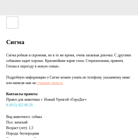
Сигма
Сигма робкая и скромная, но в то же время, очень ласковая девочка. С другими
собаками ладит хорошо. Красивейшие карие глаза. Стерилизована, привита.
Готова к переезду в новую семью..
Подробную информацию о Сигме можно узнать по телефону, указанному ниже
или написав нам на
странице приюта
.
Контакты приюта:
Приют для животных г. Новый Уренгой «ГороДог»
8 (912) 422 60 20
Вид животного: собака
Пол: женский
Возраст (лет): 1,5
Порода: беспородная