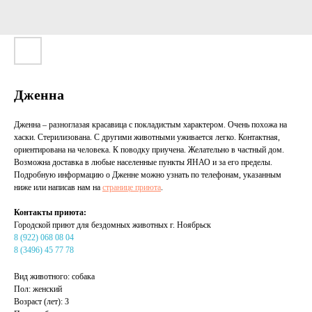
Дженна
Дженна – разноглазая красавица с покладистым характером. Очень похожа на
хаски. Стерилизована. С другими животными уживается легко. Контактная,
ориентирована на человека. К поводку приучена. Желательно в частный дом.
Возможна доставка в любые населенные пункты ЯНАО и за его пределы.
Подробную информацию о Дженне можно узнать по телефонам, указанным
ниже или написав нам на
странице приюта
.
Контакты приюта:
Городской приют для бездомных животных г. Ноябрьск
8 (922) 068 08 04
8 (3496) 45 77 78
Вид животного: собака
Пол: женский
Возраст (лет): 3