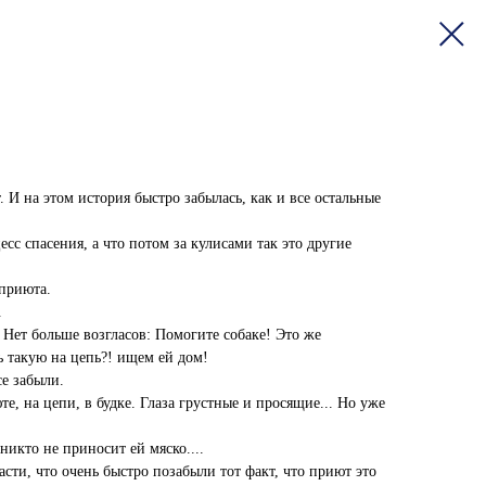
 И на этом история быстро забылась, как и все остальные
сс спасения, а что потом за кулисами так это другие
приюта.
.
Нет больше возгласов: Помогите собаке! Это же
ь такую на цепь?! ищем ей дом!
е забыли.
е, на цепи, в будке. Глаза грустные и просящие... Но уже
никто не приносит ей мяско....
пасти, что очень быстро позабыли тот факт, что приют это