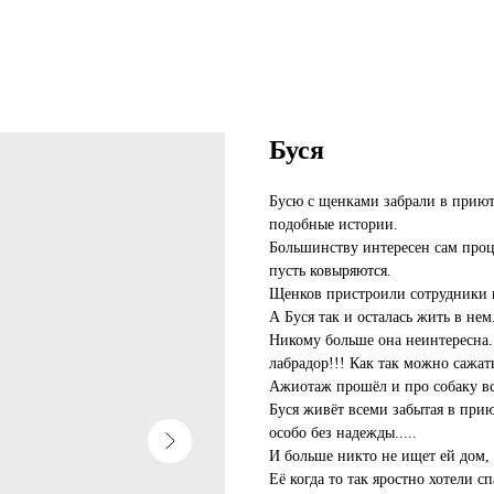
Буся
Бусю с щенками забрали в приют.
подобные истории.
Большинству интересен сам проце
пусть ковыряются.
Щенков пристроили сотрудники 
А Буся так и осталась жить в нем
Никому больше она неинтересна. 
лабрадор!!! Как так можно сажат
Ажиотаж прошёл и про собаку вс
Буся живёт всеми забытая в приют
особо без надежды.....
И больше никто не ищет ей дом, 
Её когда то так яростно хотели с