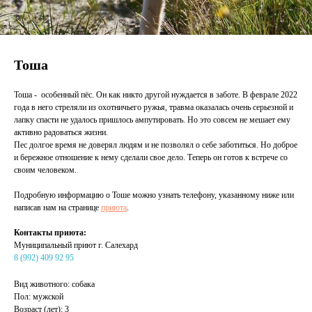
Тоша
Тоша - особенный пёс. Он как никто другой нуждается в заботе. В феврале 2022
года в него стреляли из охотничьего ружья, травма оказалась очень серьезной и
лапку спасти не удалось пришлось ампутировать. Но это совсем не мешает ему
активно радоваться жизни.
Пес долгое время не доверял людям и не позволял о себе заботиться. Но доброе
и бережное отношение к нему сделали свое дело. Теперь он готов к встрече со
своим человеком.
Подробную информацию о Тоше можно узнать телефону, указанному ниже или
написав нам на странице
приюта
.
Контакты приюта:
Муниципальный приют г. Салехард
8 (992) 409 92 95
Вид животного: собака
Пол: мужской
Возраст (лет): 3