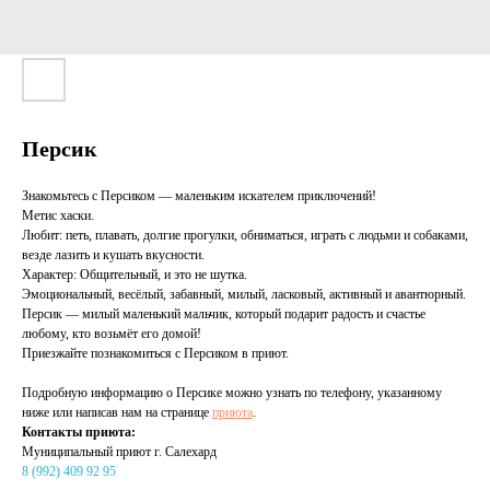
Персик
Знакомьтесь с Персиком — маленьким искателем приключений!
Метис хаски.
Любит: петь, плавать, долгие прогулки, обниматься, играть с людьми и собаками,
везде лазить и кушать вкусности.
Характер: Общительный, и это не шутка.
Эмоциональный, весёлый, забавный, милый, ласковый, активный и авантюрный.
Персик — милый маленький мальчик, который подарит радость и счастье
любому, кто возьмёт его домой!
Приезжайте познакомиться с Персиком в приют.
Подробную информацию о Персике можно узнать по телефону, указанному
ниже или написав нам на странице
приюта
.
Контакты приюта:
Муниципальный приют г. Салехард
8 (992) 409 92 95