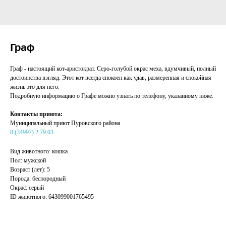
Граф
Граф - настоящий кот-аристократ. Серо-голубой окрас меха, вдумчивый, полный
достоинства взгляд. Этот кот всегда спокоен как удав, размеренная и спокойная
жизнь это для него.
Подробную информацию о Графе можно узнать по телефону, указанному ниже.
Контакты приюта:
Муниципальный приют Пуровского района
8 (34997) 2 79 03
Вид животного: кошка
Пол: мужской
Возраст (лет): 5
Порода: беспородный
Окрас: серый
ID животного: 643099001765495