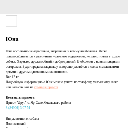
Юна
Юна абсолютно не агрессивна, энергичная и коммуникабельная. Легко
приспосабливается к различным условиям содержания, неприхотливая в уходе
собака. Характер дружелюбный и добродушный. В общении с новыми людьми
осторожна. Будет предана владельцу и хорошо уживётся в семье с маленькими
детьми и другими домашними животными.
Вес 12 кг.
Подробную информацию о Юне можно узнать по телефону, указанному ниже
или написав нам на
странице приюта
.
Контакты приюта:
Приют "Друг" с. Яр-Сале Ямальского района
8 (34996) 3 07 51
Вид животного: собака
Пол: женский