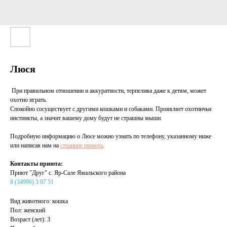
Люся
При правильном отношении и аккуратности, терпелива даже к детям, может
охотно играть.
Спокойно сосуществует с другими кошками и собаками. Проявляет охотничьи
инстинкты, а значит вашему дому будут не страшны мыши.
Подробную информацию о Люсе можно узнать по телефону, указанному ниже
или написав нам на
странице приюта
.
Контакты приюта:
Приют "Друг" с. Яр-Сале Ямальского района
8 (34996) 3 07 51
Вид животного: кошка
Пол: женский
Возраст (лет): 3